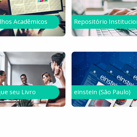
lhos Acadêmicos
Repositório Institucio
que seu Livro
einstein (São Paulo)