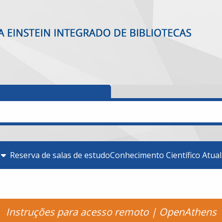
Reserva de salas de estudo
Conhecimento Científico Atua
Instruções para acesso remoto | OpenAthens