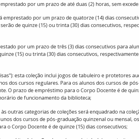
 emprestado por um prazo de até duas (2) horas, sem excede
erá emprestado por um prazo de quatorze (14) dias consecuti
serão de quinze (15) ou trinta (30) dias consecutivos, res
restado por um prazo de três (3) dias consecutivos para alu
uinze (15) ou trinta (30) dias consecutivos, respectivamen
oisas"): esta coleção inclui jogos de tabuleiro e protetores 
unos dos cursos regulares. Para os alunos dos cursos de pó
ente. O prazo de empréstimo para o Corpo Docente é de quinz
horário de funcionamento da biblioteca;
r às outras categorias de coleções será enquadrado na coleç
lunos dos cursos de pós-graduação quinzenal ou mensal, os p
ra o Corpo Docente é de quinze (15) dias consecutivos;