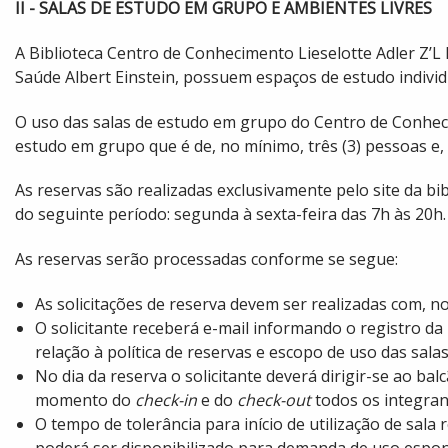
II - SALAS DE ESTUDO EM GRUPO E AMBIENTES LIVRES
A Biblioteca Centro de Conhecimento Lieselotte Adler Z’L l
Saúde Albert Einstein, possuem espaços de estudo indivi
O uso das salas de estudo em grupo do Centro de Conheci
estudo em grupo que é de, no mínimo, três (3) pessoas e, 
As reservas são realizadas exclusivamente pelo site da bib
do seguinte período: segunda à sexta-feira das 7h às 20h
As reservas serão processadas conforme se segue:
As solicitações de reserva devem ser realizadas com, n
O solicitante receberá e-mail informando o registro da 
relação à política de reservas e escopo de uso das sala
No dia da reserva o solicitante deverá dirigir-se ao ba
momento do
check-in
e do
check-out
todos os integra
O tempo de tolerância para início de utilização de sala
poderá ser disponibilizado para demanda de uso espo