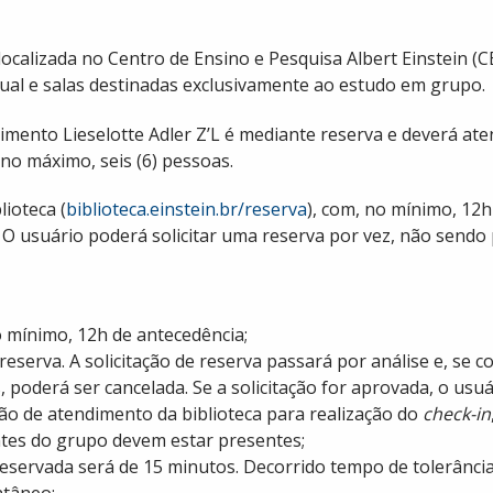
ocalizada no Centro de Ensino e Pesquisa Albert Einstein (CEP
dual e salas destinadas exclusivamente ao estudo em grupo.
mento Lieselotte Adler Z’L é mediante reserva e deverá ate
no máximo, seis (6) pessoas.
lioteca (
biblioteca.einstein.br/reserva
), com, no mínimo, 12
. O usuário poderá solicitar uma reserva por vez, não sendo
o mínimo, 12h de antecedência;
reserva. A solicitação de reserva passará por análise e, se 
s, poderá ser cancelada. Se a solicitação for aprovada, o usu
lcão de atendimento da biblioteca para realização do
check-in
ntes do grupo devem estar presentes;
 reservada será de 15 minutos. Decorrido tempo de tolerânci
ntâneo;